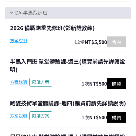
DA-半馬跑步班
expand_more
2026 備戰跑季先修班(鄧新詮教練)
方案說明
12堂
NT$5,500
售完
半馬入門班 單堂體驗課-週三(購買前請先詳讀說
明)
方案說明
限購方案
1次
NT$500
購買
跑姿技術單堂體驗課-週四(購買前請先詳讀說明)
方案說明
限購方案
1次
NT$500
購買