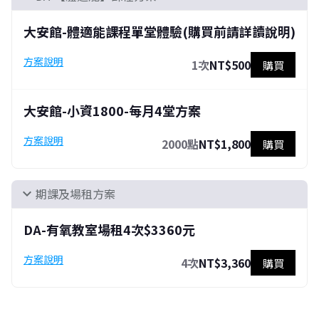
大安館-體適能課程單堂體驗(購買前請詳讀說明)
方案說明
1次
NT$500
購買
大安館-小資1800-每月4堂方案
方案說明
2000點
NT$1,800
購買
期課及場租方案
expand_more
DA-有氧教室場租4次$3360元
方案說明
4次
NT$3,360
購買