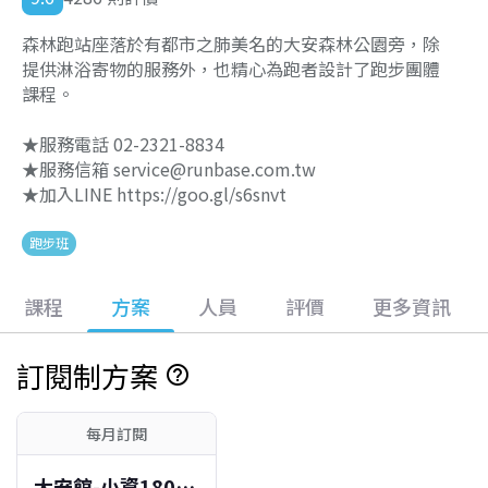
森林跑站座落於有都市之肺美名的大安森林公園旁，除
提供淋浴寄物的服務外，也精心為跑者設計了跑步團體
課程。
★服務電話 02-2321-8834
★服務信箱 service@runbase.com.tw
★加入LINE https://goo.gl/s6snvt
跑步班
課程
方案
人員
評價
更多資訊
訂閱制方案
help_outline
每月訂閱
大安館-小資1800-每月4堂方案