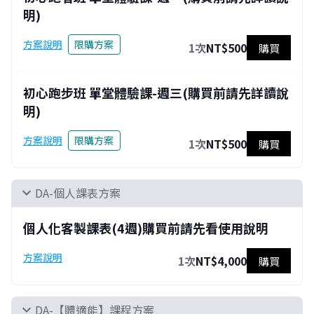
明)
方案說明
限購方案
1次
NT$500
購買
初心跑步班 單堂體驗課-週三(購買前請先詳讀說
明)
方案說明
限購方案
1次
NT$500
購買
DA-個人課表方案
expand_more
個人化客製課表(4週)購買前請先看使用說明
方案說明
1次
NT$4,000
購買
DA-【體適能】課程方案
expand_more