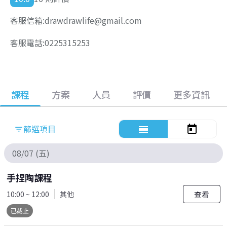
客服信箱:drawdrawlife@gmail.com
客服電話:0225315253
課程
方案
人員
評價
更多資訊
篩選項目
calendar_view_day
today
filter_list
08/07 (五)
手捏陶課程
查看
10:00 ~ 12:00
其他
已截止