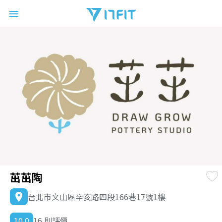
17FIT
menu
茁茁陶
台北市文山區辛亥路四段166巷17號1樓
location_on
10.0
16 則評價